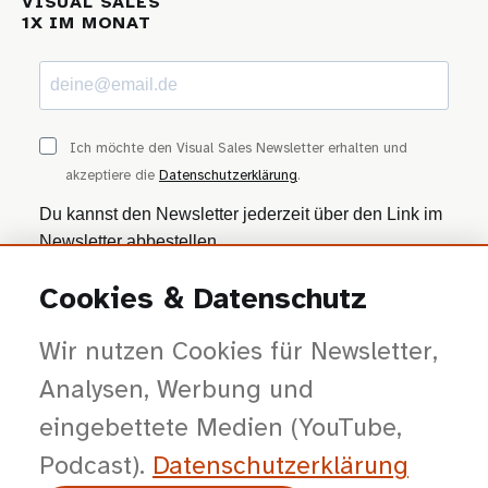
VISUAL SALES
1X IM MONAT
Ich möchte den Visual Sales Newsletter erhalten und
akzeptiere die
Datenschutzerklärung
.
Du kannst den Newsletter jederzeit über den Link im
Newsletter abbestellen.
Cookies & Datenschutz
ANMELDEN
Wir nutzen Cookies für Newsletter,
Wir nutzen Brevo als Marketing-Plattform. Mit dem Absenden stimmst du zu, dass
deine Daten zur Bearbeitung an Brevo übertragen werden — gemäß der
Datenschutzerklärung von Brevo
.
Analysen, Werbung und
eingebettete Medien (YouTube,
Podcast).
Datenschutz­erklärung