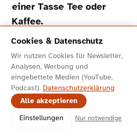
einer Tasse Tee oder
Kaffee.
Cookies & Datenschutz
Kontakt aufnehmen
Wir nutzen Cookies für Newsletter,
Analysen, Werbung und
eingebettete Medien (YouTube,
Podcast).
Datenschutz­erklärung
Produktkonfiguration mit
Alle akzeptieren
AR und 3D:
USDconfig —
Einstellungen
Nur notwendige
AR-Konfigurator für B2B