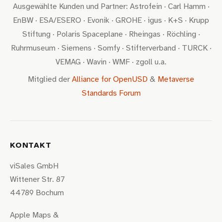
Ausgewählte Kunden und Partner: Astrofein · Carl Hamm ·
EnBW · ESA/ESERO · Evonik · GROHE · igus · K+S · Krupp
Stiftung · Polaris Spaceplane · Rheingas · Röchling ·
Ruhrmuseum · Siemens · Somfy · Stifterverband · TURCK ·
VEMAG · Wavin · WMF · zgoll u.a.
Mitglied der
Alliance for OpenUSD
&
Metaverse
Standards Forum
KONTAKT
viSales GmbH
Wittener Str. 87
44789 Bochum
Apple Maps
&