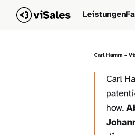
Leistungen
Fa
Carl Hamm – Vi
Carl H
patent
how.
A
Johann