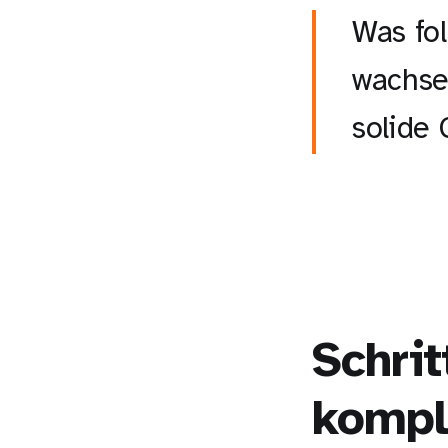
Was fo
wachsen
solide 
Schrit
kompl