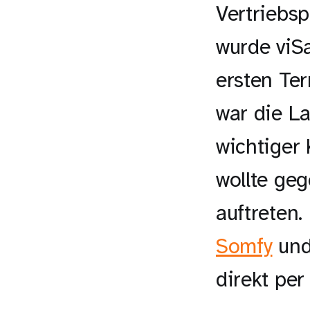
Vertriebsp
wurde viS
ersten Ter
war die L
wichtiger
wollte geg
auftreten.
Somfy
und
direkt per