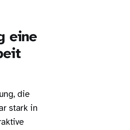
g eine
eit
ung, die
r stark in
raktive