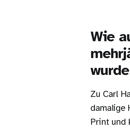
Wie a
mehrj
wurde
Zu Carl H
damalige 
Print und 