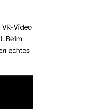
n VR-Video
l. Beim
en echtes