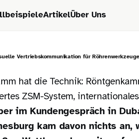
llbeispiele
Artikel
Über Uns
suelle Vertriebskommunikation für Röhrenwerkzeug
amm hat die Technik: Röntgenkam
iertes ZSM-System, internationale
ber im Kundengespräch in Duba
esburg kam davon nichts an, 