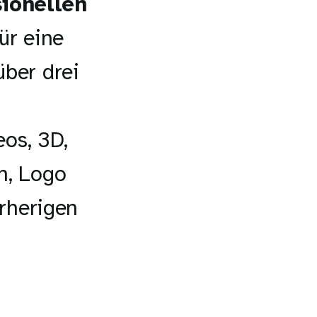
ionellen
ür eine
über drei
eos, 3D,
n, Logo
orherigen