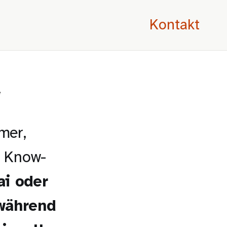
Kontakt
e
mer,
s Know-
i oder
während