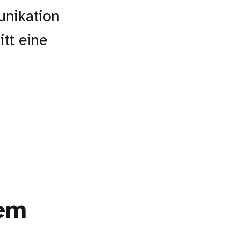
unikation
tt eine
tem