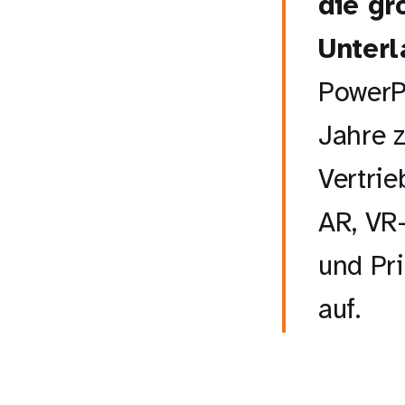
die gr
Unterl
PowerP
Jahre z
Vertrie
AR, VR
und Pri
auf.