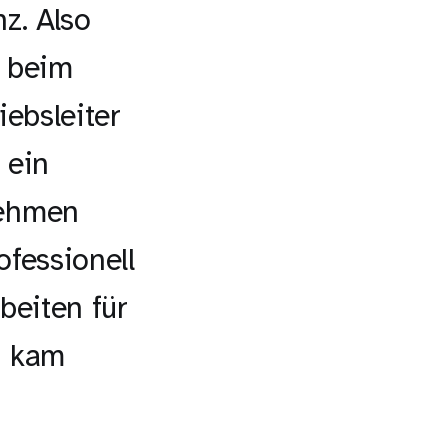
z. Also
n beim
iebsleiter
 ein
nehmen
fessionell
beiten für
g kam