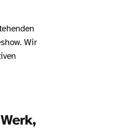
stehenden
eshow. Wir
tiven
 Werk,